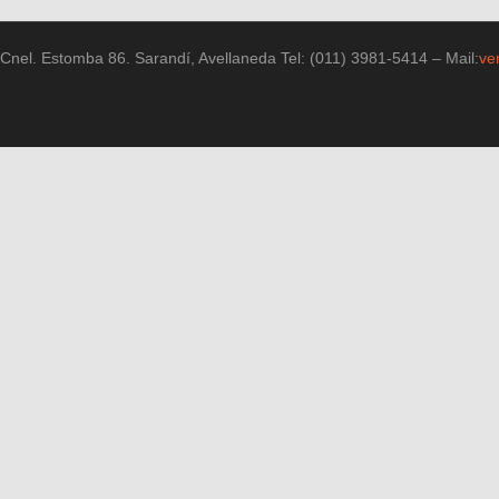
Cnel. Estomba 86. Sarandí, Avellaneda Tel: (011) 3981-5414 – Mail:
ve