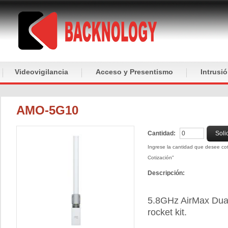
Videovigilancia
Acceso y Presentismo
Intrusi
AMO-5G10
Cantidad:
Soli
Ingrese la cantidad que desee coti
Cotización"
Descripción:
5.8GHz AirMax Dua
rocket kit.