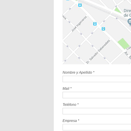
Nombre y Apellido *
Mail *
Teléfono *
Empresa *