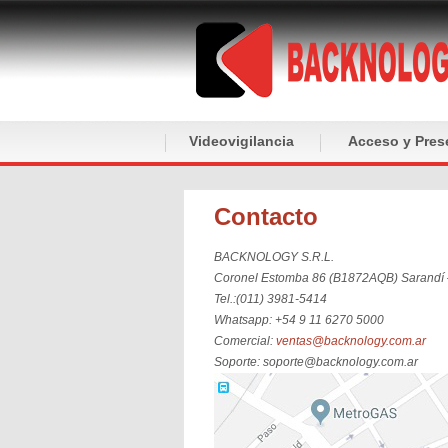
Videovigilancia
Acceso y Pres
Contacto
BACKNOLOGY S.R.L.
Coronel Estomba 86 (B1872AQB) Sarandí 
Tel.:(011) 3981-5414
Whatsapp: +54 9 11 6270 5000
Comercial:
ventas@backnology.com.ar
Soporte: soporte@backnology.com.ar