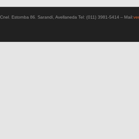
Cnel. Estomba 86. Sarandí, Avellaneda Tel: (011) 3981-5414 – Mail:
ve