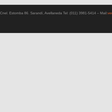
Cnel. Estomba 86. Sarandí, Avellaneda Tel: (011) 3981-5414 – Mail:
ve