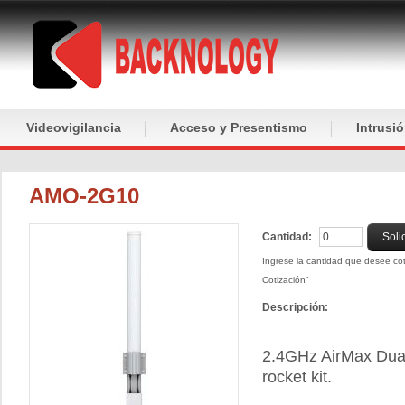
Videovigilancia
Acceso y Presentismo
Intrusi
AMO-2G10
Cantidad:
Soli
Ingrese la cantidad que desee coti
Cotización"
Descripción:
2.4GHz AirMax Dua
rocket kit.