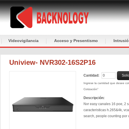
Videovigilancia
Acceso y Presentismo
Intrusi
Uniview- NVR302-16S2P16
Cantidad:
Soli
Ingrese la cantidad que desee coti
Cotización"
Descripción:
Nvr easy canales 16 poe, 2 s
caracteristicas h.265&4k, vca
search, people counting por