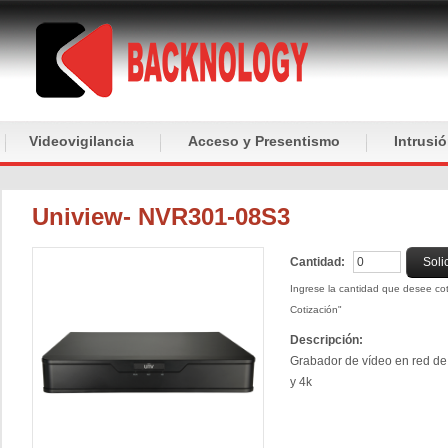
Videovigilancia
Acceso y Presentismo
Intrusi
Uniview- NVR301-08S3
Cantidad:
Soli
Ingrese la cantidad que desee coti
Cotización"
Descripción:
Grabador de vídeo en red de 
y 4k