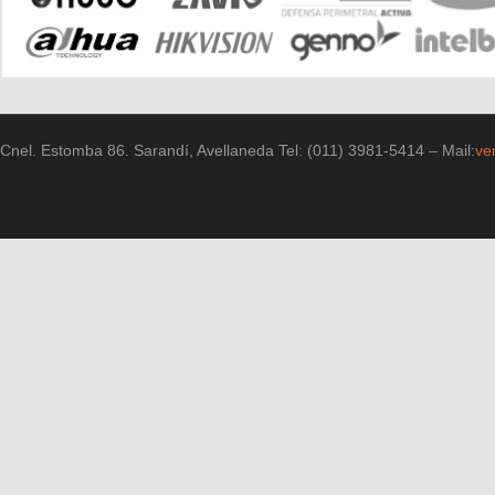
Cnel. Estomba 86. Sarandí, Avellaneda Tel: (011) 3981-5414 – Mail:
ve