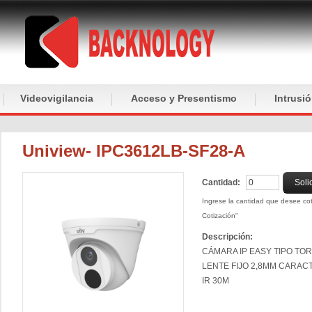
Videovigilancia
Acceso y Presentismo
Intrusi
Uniview- IPC3612LB-SF28-A
Cantidad:
Soli
Ingrese la cantidad que desee coti
Cotización"
Descripción:
CÁMARA IP EASY TIPO TO
LENTE FIJO 2,8MM CARACT
IR 30M