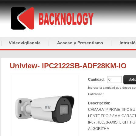
Videovigilancia
Acceso y Presentismo
Intrusi
Uniview- IPC2122SB-ADF28KM-IO
Cantidad:
Soli
Ingrese la cantidad que desee coti
Cotización"
Descripción:
CÁMARA IP PRIME TIPO B
LENTE FIJO 2,8MM CARAC
IP67,HLC, 3-AXIS, LIGHTHUN
ALGORITHM