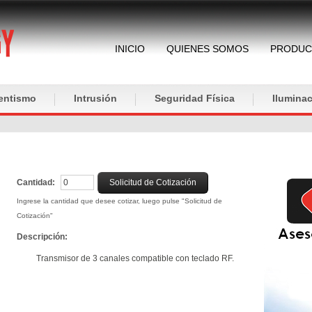
INICIO
QUIENES SOMOS
PRODUC
entismo
Intrusión
Seguridad Física
Iluminac
Cantidad:
Solicitud de Cotización
Ingrese la cantidad que desee cotizar, luego pulse "Solicitud de
Cotización"
Descripción:
Transmisor de 3 canales compatible con teclado RF.