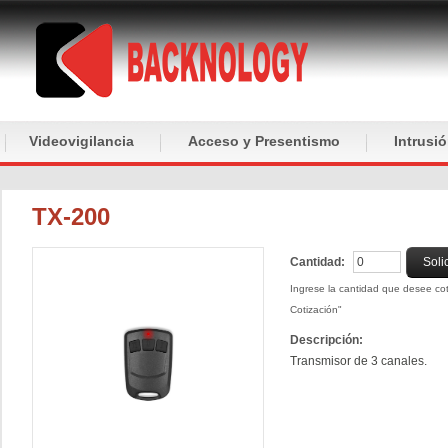
Videovigilancia
Acceso y Presentismo
Intrusi
TX-200
Cantidad:
Soli
Ingrese la cantidad que desee coti
Cotización"
Descripción:
Transmisor de 3 canales.