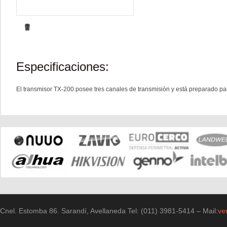
Especificaciones:
El transmisor TX-200 posee tres canales de transmisión y está preparado p
Cnel. Estomba 86. Sarandí, Avellaneda Tel: (011) 3981-5414 – Mail:
ve