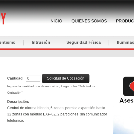
INICIO
QUIENES SOMOS
PRODUC
entismo
Intrusión
Seguridad Física
Iluminac
Cantidad:
Solicitud de Cotización
Ingrese la cantidad que desee cotizar, luego pulse "Solicitud de
Cotización"
Descripción:
Central de alarma hibrida, 6 zonas, permite expansión hasta
32 zonas con módulo EXP-8Z, 2 particiones, sin comunicador
telefónico.