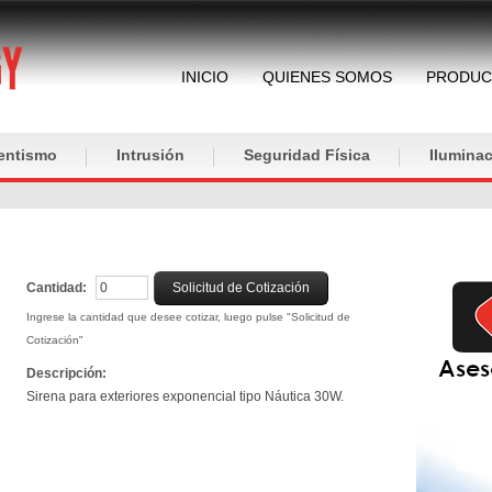
INICIO
QUIENES SOMOS
PRODUC
entismo
Intrusión
Seguridad Física
Iluminac
Cantidad:
Solicitud de Cotización
Ingrese la cantidad que desee cotizar, luego pulse "Solicitud de
Cotización"
Descripción:
Sirena para exteriores exponencial tipo Náutica 30W.