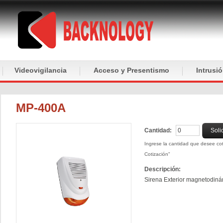
Videovigilancia
Acceso y Presentismo
Intrusi
MP-400A
Cantidad:
Soli
Ingrese la cantidad que desee coti
Cotización"
Descripción:
Sirena Exterior magnetodiná