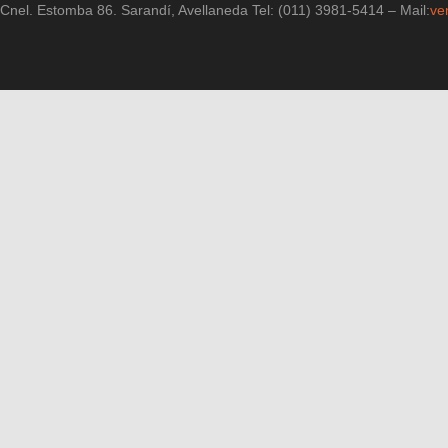
Cnel. Estomba 86. Sarandí, Avellaneda Tel: (011) 3981-5414 – Mail:
ve