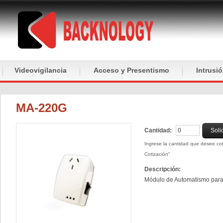
Videovigilancia
Acceso y Presentismo
Intrusi
MA-220G
Cantidad:
Soli
Ingrese la cantidad que desee coti
Cotización"
Descripción:
Módulo de Automatismo para 