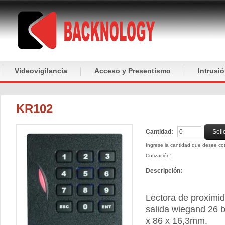
Videovigilancia
Acceso y Presentismo
Intrusi
KR102
Cantidad:
Soli
Ingrese la cantidad que desee coti
Cotización"
Descripción:
Lectora de proximid
salida wiegand 26 
x 86 x 16,3mm.