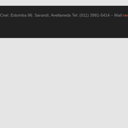
Cnel. Estomba 86. Sarandí, Avellaneda Tel: (011) 3981-5414 – Mail:
ve