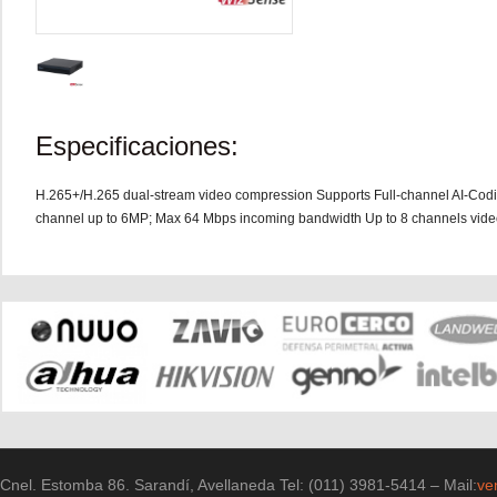
Especificaciones:
H.265+/H.265 dual-stream video compression Supports Full-channel AI-Cod
channel up to 6MP; Max 64 Mbps incoming bandwidth Up to 8 channels vide
Cnel. Estomba 86. Sarandí, Avellaneda Tel: (011) 3981-5414 – Mail:
ve