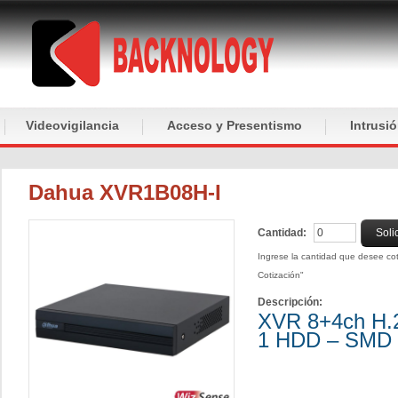
Videovigilancia
Acceso y Presentismo
Intrusi
Dahua XVR1B08H-I
Cantidad:
Soli
Ingrese la cantidad que desee coti
Cotización"
Descripción:
XVR 8+4ch H.2
1 HDD – SMD 