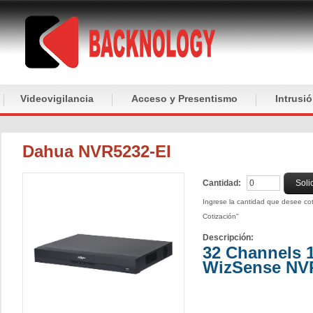
Videovigilancia
Acceso y Presentismo
Intrusi
Dahua NVR5232-EI
Cantidad:
Soli
Ingrese la cantidad que desee coti
Cotización"
Descripción:
32 Channels 
WizSense NVR