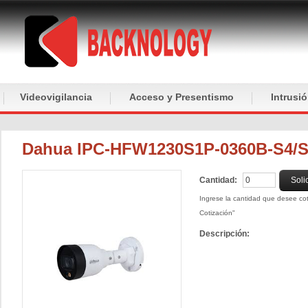
Videovigilancia
Acceso y Presentismo
Intrusi
Dahua IPC-HFW1230S1P-0360B-S4/
Cantidad:
Soli
Ingrese la cantidad que desee coti
Cotización"
Descripción: