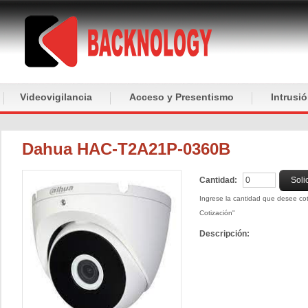
Videovigilancia
Acceso y Presentismo
Intrusi
Dahua HAC-T2A21P-0360B
Cantidad:
Soli
Ingrese la cantidad que desee coti
Cotización"
Descripción: