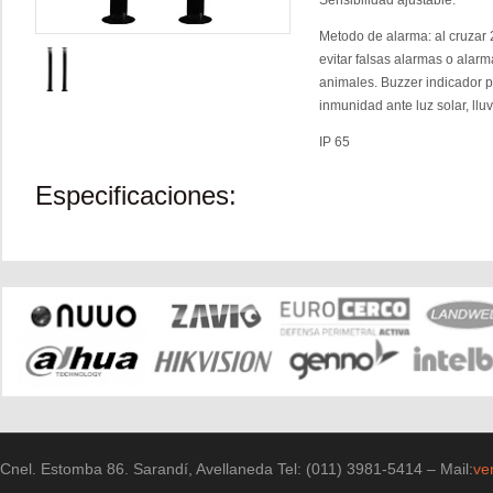
Sensibilidad ajustable.
Metodo de alarma: al cruzar
evitar falsas alarmas o ala
animales. Buzzer indicador pa
inmunidad ante luz solar, lluvi
IP 65
Especificaciones:
Cnel. Estomba 86. Sarandí, Avellaneda Tel: (011) 3981-5414 – Mail:
ve