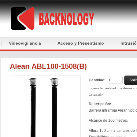
Videovigilancia
Acceso y Presentismo
Intrusi
Alean ABL100-1508(B)
Cantidad:
Soli
Ingrese la cantidad que desee coti
Cotización"
Descripción:
Barrera infrarroja Alean tipo
Alcance de 100 metros.
Altura 150 cm. 2 canales de f