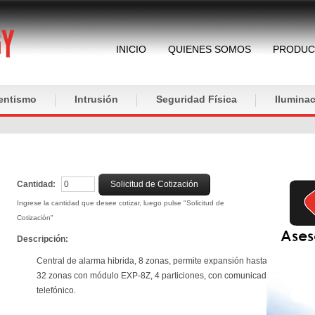
INICIO
QUIENES SOMOS
PRODUC
entismo
Intrusión
Seguridad Física
Iluminac
Cantidad:
Solicitud de Cotización
Ingrese la cantidad que desee cotizar, luego pulse "Solicitud de
Cotización"
Descripción:
Central de alarma hibrida, 8 zonas, permite expansión hasta
32 zonas con módulo EXP-8Z, 4 particiones, con comunicador
telefónico.